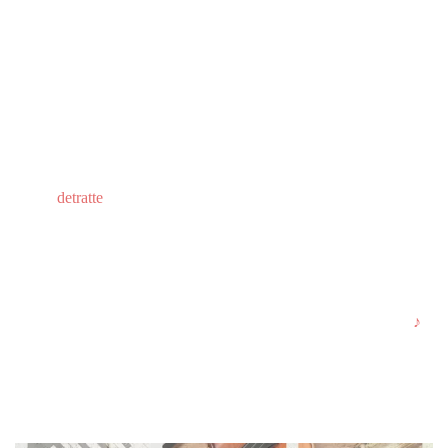
Tramite Bonifico Bancario
Intestato a APS Amici per la Musica
Conto Corrente n° 2613350 - Unicredit Banca - Codice iBAN:
IT81T0200831110000002613350
Le donazioni liberali ad APS come Amici per la Musica possono
essere
detratte
dalla dichiarazione dei redditi.
Ringraziamo profondamente per ogni piccolo contributo
♪