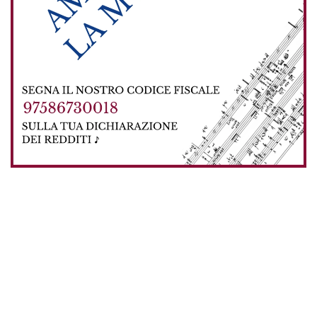
Nella sua qualità di APS, l’Associazione Amici per la Musica è
stata ammessa nell’elenco dei soggetti che possono ricevere il
5x1000, contributi che non costano nulla a chi li assegna e
vengono usati dall’Associazione per dare opportunità ai giovani
musicisti e favorire la diffusione della cultura musicale di alto
livello.
Se vuoi supportarci, puoi apporre la firma nel riquadro "SCELTA
PER LA DESTINAZIONE DEL CINQUE PER MILLE