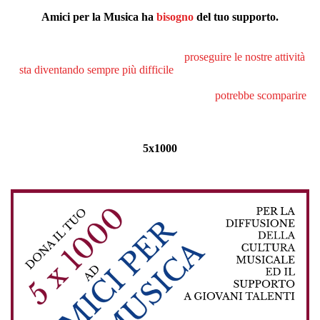
Amici per la Musica ha
bisogno
del tuo supporto.
In un periodo storico in cui la cultura della musica classica diventa
sempre meno accessibile al pubblico,
proseguire le nostre attività
sta diventando sempre più difficile
. Se segui il nostro operato e
credi nella diffusione della cultura musicale, ecco come puoi
aiutare un'associazione che nei prossimi anni
potrebbe scomparire
.
5x1000